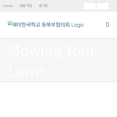
Skip
Home
회원 가입
로그인
to
content
Mowing Your
Lawn