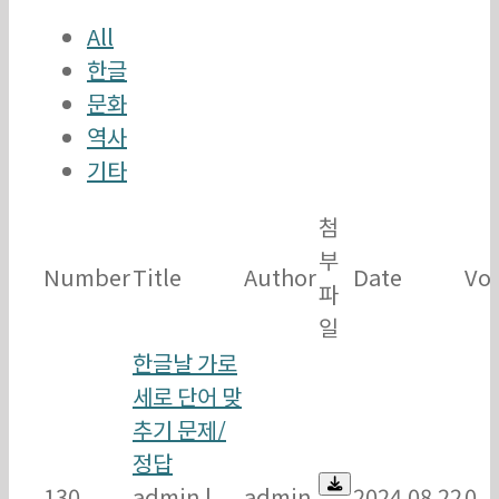
All
한글
문화
역사
기타
첨
부
Number
Title
Author
Date
Vo
파
일
한글날 가로
세로 단어 맞
추기 문제/
정답
130
admin
|
admin
2024.08.22
0