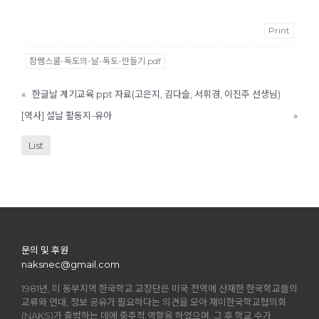
Print
참쌤스쿨-독도의-날-독도-만들기.pdf
«
한글날 계기교육 ppt 자료(고은지, 김다슬, 서휘경, 이진주 선생님)
[역사] 설날 활동지-유아
»
List
문의 및 후원
naksnec@gmail.com
1981년, 미 동부지역 한국학교 교장단은 미국 전역에 산재한 한국학교들의
교류와 연대, 정보 공유가 필요하다는 의견을 모아 재미한국학교협의회
(NAKS)가 출범하는 데에 중추적 역할을 하였으며, 그 후 학교 수가