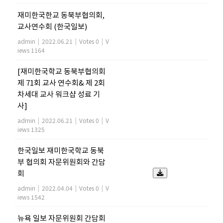
재미한국한교 동북부협의회,
교사연수회 (한국일보)
admin
|
2022.06.21
|
Votes 0
|
V
iews 1164
[재미한국학교 동북부협의회
제 71회 교사 연수회& 제 2회
차세대 교사 워크샵 성료 기
사]
admin
|
2022.06.21
|
Votes 0
|
V
iews 1325
한국일보 재미한국학교 동북
부 협의회 자문위원회와 간담
회
admin
|
2022.04.04
|
Votes 0
|
V
iews 1542
뉴욕 일보 자문위원회 간담회