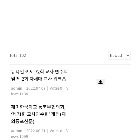
Total 102
뉴욕일보 제 72회 교사 연수회
및 제 2회 차세대 교사 워크숍
admin
|
2022.07.07
|
Votes 0
|
V
iews 1138
재미한국학교 동북부협의회,
‘제71회 교사연수회’ 개최(재
외동포신문)
admin
|
2022.06.21
|
Votes 0
|
V
iews 1099