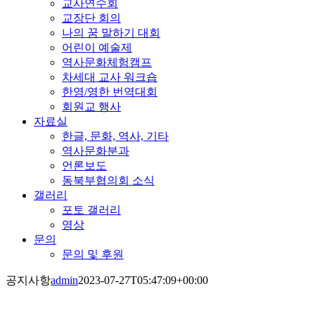
교사연수회
교장단 회의
나의 꿈 말하기 대회
어린이 예술제
역사문화체험캠프
차세대 교사 워크숍
한영/영한 번역대회
회원교 행사
자료실
한글, 문화, 역사, 기타
역사문화분과
언론보도
동북부협의회 소식
갤러리
포토 갤러리
영상
문의
문의 및 후원
공지사항
admin
2023-07-27T05:47:09+00:00